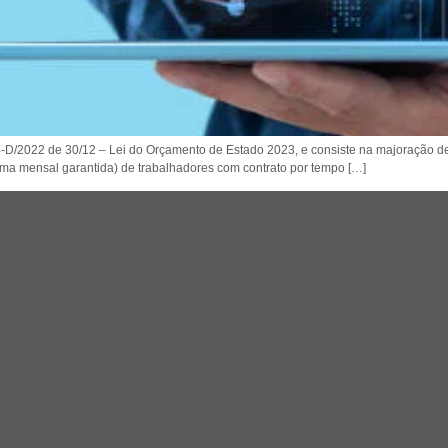
 nº 24-D/2022 de 30/12 – Lei do Orçamento de Estado 2023, e consiste na majoração
ma mensal garantida) de trabalhadores com contrato por tempo […]