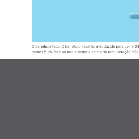
O benefício fiscal O benefício fiscal foi introduzido pela Lei
menos 5,1% face ao ano anterior e acima da remuneração míni