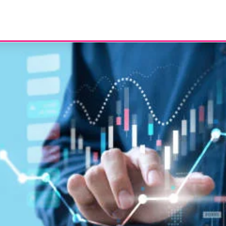
RIAL
EBF